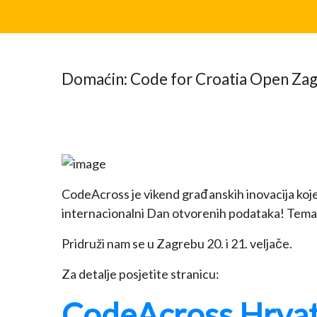
Domaćin: Code for Croatia
Open Za
CodeAcross je vikend građanskih inovacija koje
internacionalni Dan otvorenih podataka! Temati
Pridruži nam se u Zagrebu 20. i 21. veljače.
Za detalje posjetite stranicu:
CodeAcross Hrva