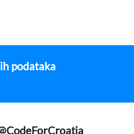
nih podataka
@CodeForCroatia