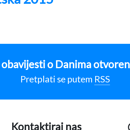
za obavijesti o Danima otvore
Pretplati se putem
RSS
Kontaktiraj nas