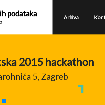
ih podataka
Arhiva
Konf
a
ska 2015 hackathon
arohnića 5, Zagreb