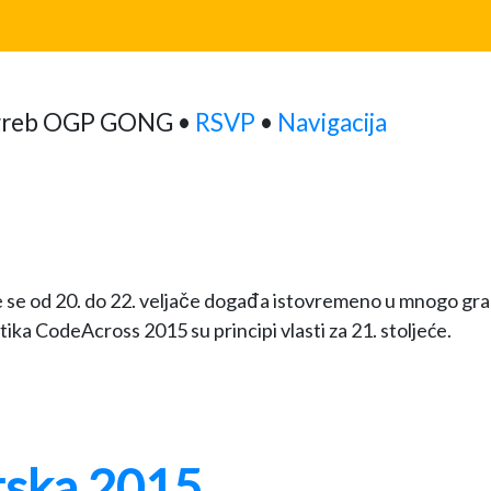
greb
OGP
GONG •
RSVP
•
Navigacija
 se od 20. do 22. veljače događa istovremeno u mnogo gradov
ka CodeAcross 2015 su principi vlasti za 21. stoljeće.
tska 2015