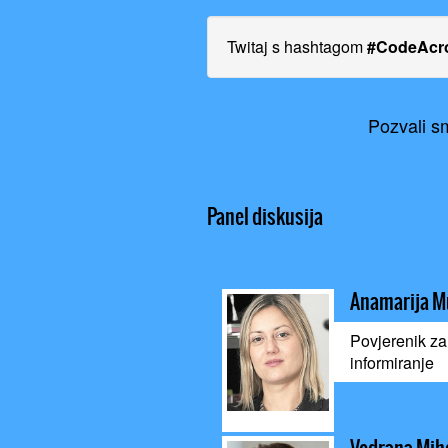
Twitaj s hashtagom
#CodeAcr
Pozvali sm
Panel diskusija
Anamarija M
Povjerenik za
informiranje