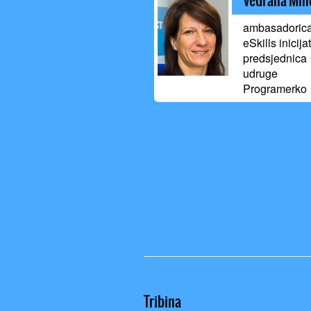
Vedrana Mih
ambasadoric
eSkills inicija
predsjednica
udruge
Programerko
Tribina