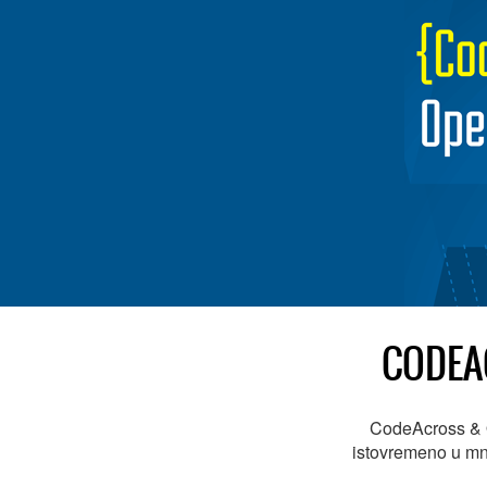
CODEA
CodeAcross & O
istovremeno u mno