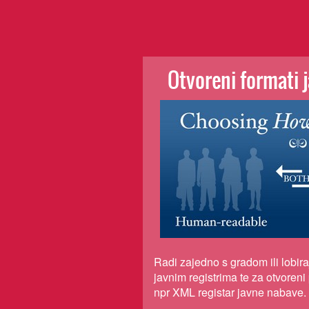
Otvoreni formati 
Radi zajedno s gradom ili lobir
javnim registrima te za otvoreni 
npr XML registar javne nabave.