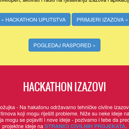
« HACKATHON UPUTSTVA
PRIMJERI IZAZOVA »
POGLEDAJ RASPORED »
HACKATHON IZAZOVI
. ožujka - Na hakatonu održavamo tehničke civilne izaz
timova koji mogu riješiti probleme. Niže su neke ideje n
a mogu se pojaviti i nove ideje - pozivamo i tebe da pre
projektne ideje na
.
STRANICI CIVILNIH PROJEKATA