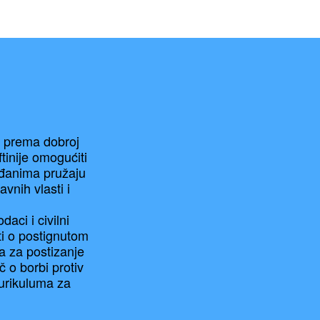
u prema dobroj
ftinije omogućiti
rađanima pružaju
vnih vlasti i
aci i civilni
ati o postignutom
ma za postizanje
č o borbi protiv
kurikuluma za