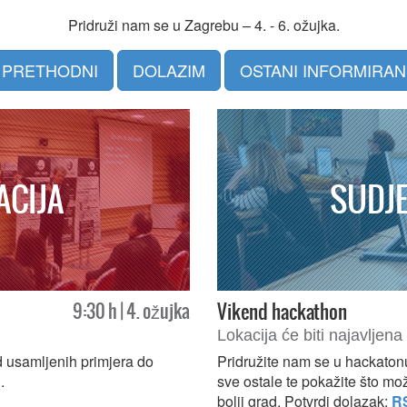
Pridruži nam se u Zagrebu – 4. - 6. ožujka.
 PRETHODNI
DOLAZIM
OSTANI INFORMIRAN
ACIJA
SUDJE
9:30 h | 4. ožujka
Vikend hackathon
Lokacija će biti najavljen
od usamljenih primjera do
Pridružite nam se u hackatonu 
P
.
sve ostale te pokažite što mo
bolji grad. Potvrdi dolazak:
R