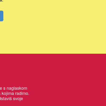
ove s naglaskom
a kojima radimo.
dstaviš svoje