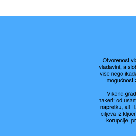
Otvorenost vl
vladavini, a slo
više nego ikada
mogućnost za
Vikend građa
hakeri: od usaml
napretku, ali i
ciljeva iz klju
korupcije, p