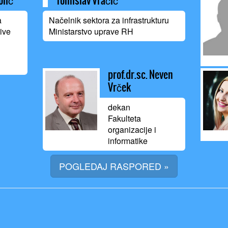
olić
Tomislav Vračić
a
Načelnik sektora za infrastrukturu
tive
Ministarstvo uprave RH
prof.dr.sc. Neven
Vrček
dekan
Fakulteta
organizacije i
informatike
POGLEDAJ RASPORED »