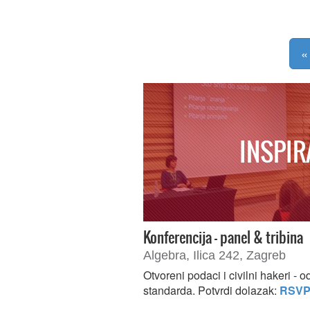
«
INSPIR
Konferencija - panel & tribina
Algebra, Ilica 242, Zagreb
Otvoreni podaci i civilni hakeri - 
standarda. Potvrdi dolazak:
RSV