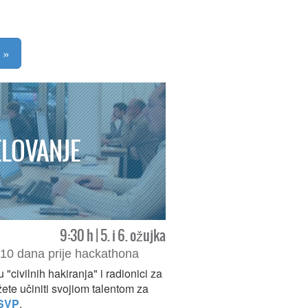
 »
LOVANJE
9:30 h | 5. i 6. ožujka
a 10 dana prije hackathona
"civilnih hakiranja" i radionici za
žete učiniti svojiom talentom za
SVP
.