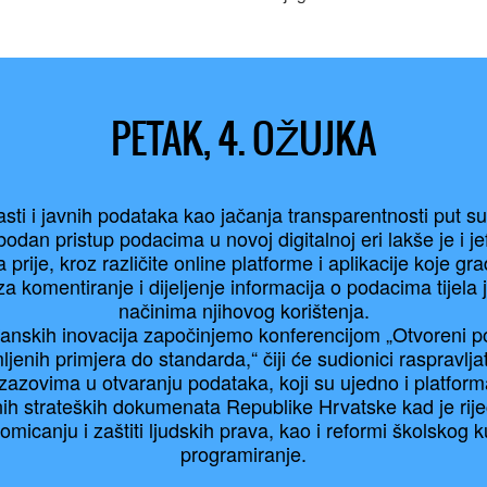
PETAK, 4. OŽUJKA
asti i javnih podataka kao jačanja transparentnosti put s
bodan pristup podacima u novoj digitalnoj eri lakše je i je
 prije, kroz različite online platforme i aplikacije koje g
 komentiranje i dijeljenje informacija o podacima tijela ja
načinima njihovog korištenja.
nskih inovacija započinjemo konferencijom „Otvoreni pod
jenih primjera do standarda,“ čiji će sudionici raspravlj
 izazovima u otvaranju podataka, koji su ujedno i platfor
čnih strateških dokumenata Republike Hrvatske kad je rije
romicanju i zaštiti ljudskih prava, kao i reformi školskog 
programiranje.