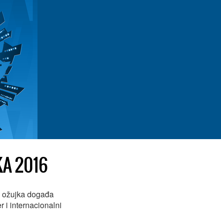
A 2016
. ožujka događa
 i internacionalni