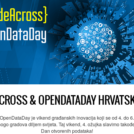
CROSS & OPENDATADAY HRVATSK
penDataDay je vikend građanskih inovacija koji se od 4. do 6
go gradova diljem svijeta. Taj vikend, 4. ožujka slavimo također
Dan otvorenih podataka!