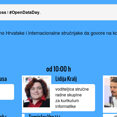
oss
i
#OpenDataDay
.
o Hrvatske i internacionalne stručnjake da govore na kon
od 10:00 h
usa
Lidija Kralj
voditeljica stručne
radne skupine
za kurikulum
informatike