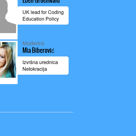
Eben Groenwald
UK lead for Coding
Education Policy
Moderira
Mia Biberović
Izvršna urednica
Netokracija