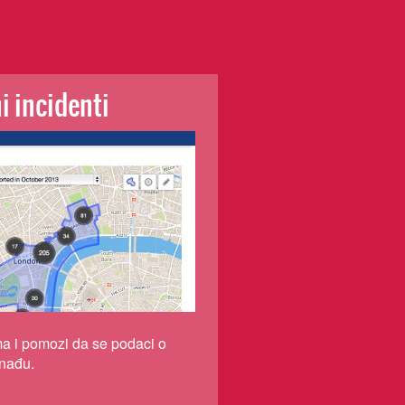
i incidenti
ma i pomozi da se podaci o
onađu.