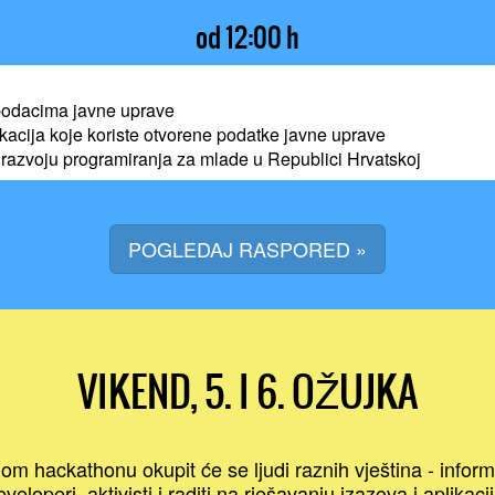
od 12:00 h
 podacima javne uprave
kacija koje koriste otvorene podatke javne uprave
a razvoju programiranja za mlade u Republici Hrvatskoj
POGLEDAJ RASPORED »
VIKEND, 5. I 6. OŽUJKA
 hackathonu okupit će se ljudi raznih vještina - informa
eveloperi, aktivisti i raditi na rješavanju izazova i aplikacij