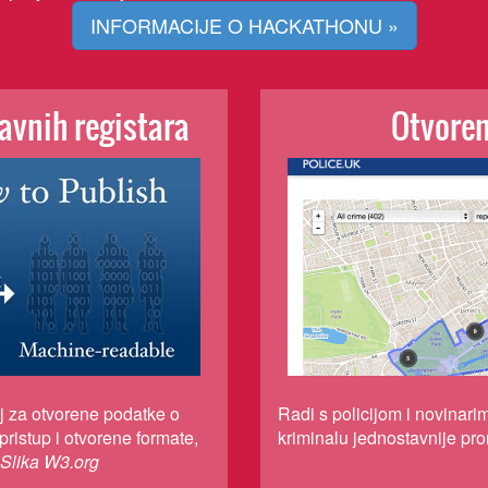
INFORMACIJE O HACKATHONU »
javnih registara
Otvoren
aj za otvorene podatke o
Radi s policijom i novinari
pristup i otvorene formate,
kriminalu jednostavnije pr
Slika W3.org