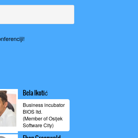
ferenciji!
Bela Ikotić
Business incubator
BIOS ltd.
(Member of Osijek
Software City)